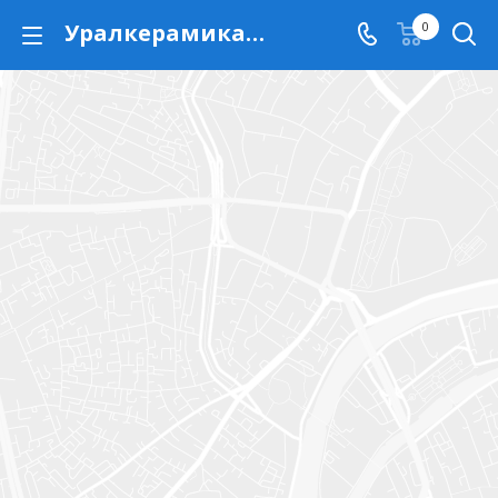
Уралкерамика - ул. Бахчиванджи 2 литер B3
0