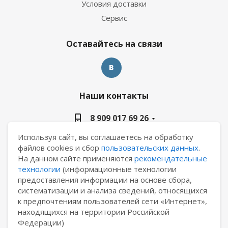
Условия доставки
Сервис
Оставайтесь на связи
Наши контакты
8 909 017 69 26
Используя сайт, вы соглашаетесь на обработку
manager@casa-ceramica.ru
файлов cookies и сбор
пользовательских данных
.
На данном сайте применяются
рекомендательные
Екатеринбург, ул. Новинская 2, склад "С15"
технологии
(информационные технологии
предоставления информации на основе сбора,
систематизации и анализа сведений, относящихся
к предпочтениям пользователей сети «Интернет»,
находящихся на территории Российской
2026 © АО "Уралкерамика"
Федерации)